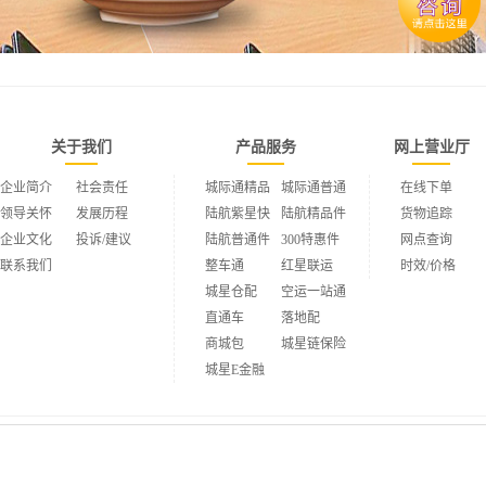
关于我们
产品服务
网上营业厅
企业简介
社会责任
城际通精品
城际通普通
在线下单
领导关怀
发展历程
陆航紫星快
陆航精品件
货物追踪
企业文化
投诉/建议
陆航普通件
300特惠件
网点查询
联系我们
整车通
红星联运
时效/价格
城星仓配
空运一站通
直通车
落地配
商城包
城星链保险
城星E金融
法律声明
|
网站地图
|
联系我们
版权所有©2015广州城市之星运输有限公司 保留所有版权
粤ICP备17088988号-2